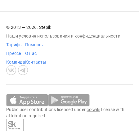
© 2013 — 2026. Stepik
Наши условия
использования
и
конфиденциальности
Тарифы
Помощь
Прессе
О нас
Команда
Контакты
Public user contributions licensed under
cc-wiki
license with
attribution required