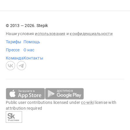
© 2013 — 2026. Stepik
Наши условия
использования
и
конфиденциальности
Тарифы
Помощь
Прессе
О нас
Команда
Контакты
Public user contributions licensed under
cc-wiki
license with
attribution required