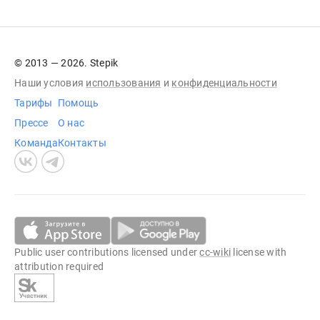
© 2013 — 2026. Stepik
Наши условия
использования
и
конфиденциальности
Тарифы
Помощь
Прессе
О нас
Команда
Контакты
Public user contributions licensed under
cc-wiki
license with
attribution required