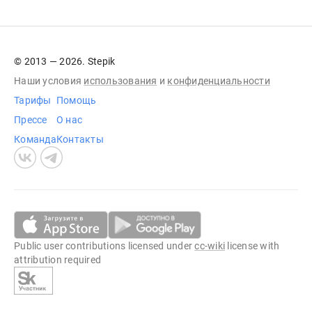
© 2013 — 2026. Stepik
Наши условия
использования
и
конфиденциальности
Тарифы
Помощь
Прессе
О нас
Команда
Контакты
Public user contributions licensed under
cc-wiki
license with
attribution required