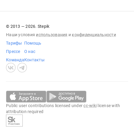
© 2013 — 2026. Stepik
Наши условия
использования
и
конфиденциальности
Тарифы
Помощь
Прессе
О нас
Команда
Контакты
Public user contributions licensed under
cc-wiki
license with
attribution required