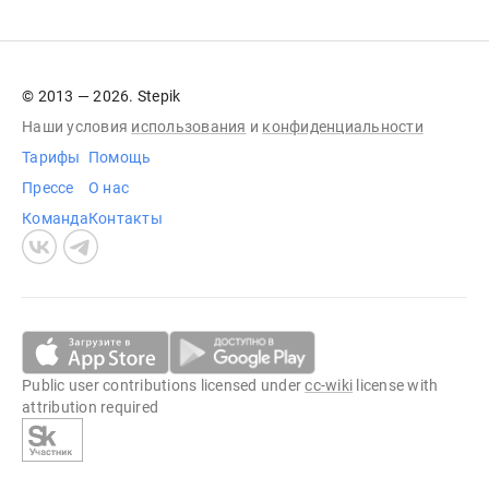
© 2013 — 2026. Stepik
Наши условия
использования
и
конфиденциальности
Тарифы
Помощь
Прессе
О нас
Команда
Контакты
Public user contributions licensed under
cc-wiki
license with
attribution required