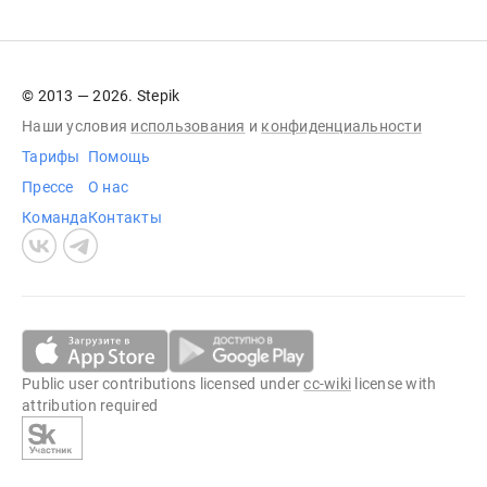
© 2013 — 2026. Stepik
Наши условия
использования
и
конфиденциальности
Тарифы
Помощь
Прессе
О нас
Команда
Контакты
Public user contributions licensed under
cc-wiki
license with
attribution required