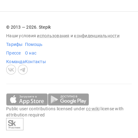
© 2013 — 2026. Stepik
Наши условия
использования
и
конфиденциальности
Тарифы
Помощь
Прессе
О нас
Команда
Контакты
Public user contributions licensed under
cc-wiki
license with
attribution required