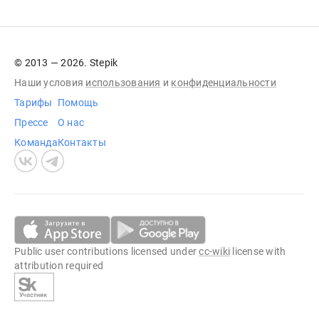
© 2013 — 2026. Stepik
Наши условия
использования
и
конфиденциальности
Тарифы
Помощь
Прессе
О нас
Команда
Контакты
Public user contributions licensed under
cc-wiki
license with
attribution required