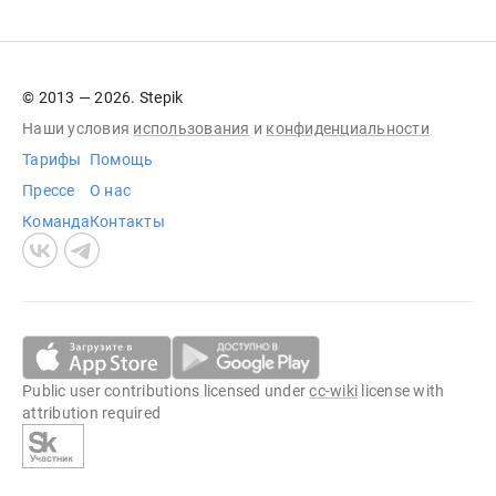
© 2013 — 2026. Stepik
Наши условия
использования
и
конфиденциальности
Тарифы
Помощь
Прессе
О нас
Команда
Контакты
Public user contributions licensed under
cc-wiki
license with
attribution required