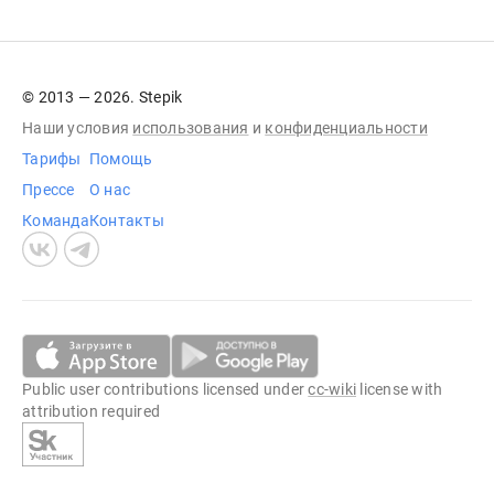
© 2013 — 2026. Stepik
Наши условия
использования
и
конфиденциальности
Тарифы
Помощь
Прессе
О нас
Команда
Контакты
Public user contributions licensed under
cc-wiki
license with
attribution required