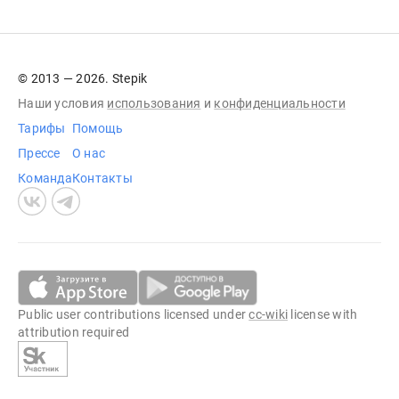
© 2013 — 2026. Stepik
Наши условия
использования
и
конфиденциальности
Тарифы
Помощь
Прессе
О нас
Команда
Контакты
Public user contributions licensed under
cc-wiki
license with
attribution required