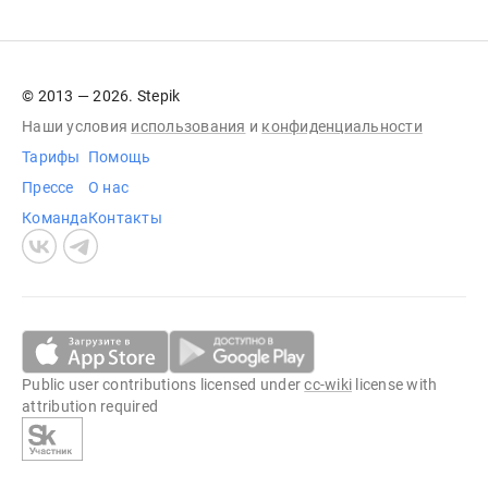
© 2013 — 2026. Stepik
Наши условия
использования
и
конфиденциальности
Тарифы
Помощь
Прессе
О нас
Команда
Контакты
Public user contributions licensed under
cc-wiki
license with
attribution required