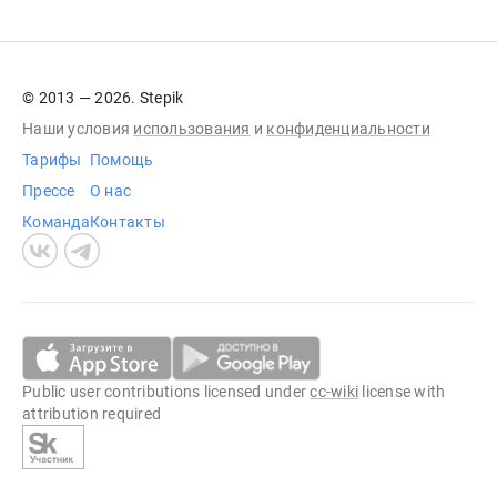
© 2013 — 2026. Stepik
Наши условия
использования
и
конфиденциальности
Тарифы
Помощь
Прессе
О нас
Команда
Контакты
Public user contributions licensed under
cc-wiki
license with
attribution required