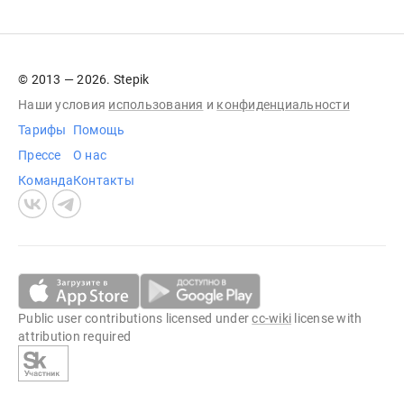
© 2013 — 2026. Stepik
Наши условия
использования
и
конфиденциальности
Тарифы
Помощь
Прессе
О нас
Команда
Контакты
Public user contributions licensed under
cc-wiki
license with
attribution required