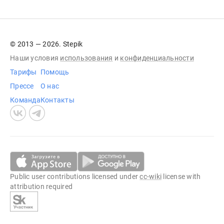
© 2013 — 2026. Stepik
Наши условия
использования
и
конфиденциальности
Тарифы
Помощь
Прессе
О нас
Команда
Контакты
Public user contributions licensed under
cc-wiki
license with
attribution required