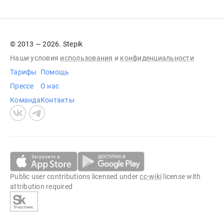
© 2013 — 2026. Stepik
Наши условия
использования
и
конфиденциальности
Тарифы
Помощь
Прессе
О нас
Команда
Контакты
Public user contributions licensed under
cc-wiki
license with
attribution required