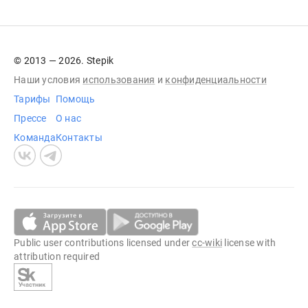
© 2013 — 2026. Stepik
Наши условия
использования
и
конфиденциальности
Тарифы
Помощь
Прессе
О нас
Команда
Контакты
Public user contributions licensed under
cc-wiki
license with
attribution required