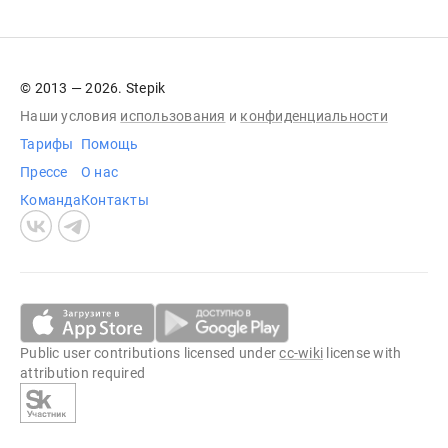
© 2013 — 2026. Stepik
Наши условия
использования
и
конфиденциальности
Тарифы
Помощь
Прессе
О нас
Команда
Контакты
Public user contributions licensed under
cc-wiki
license with
attribution required