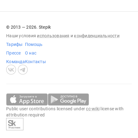
© 2013 — 2026. Stepik
Наши условия
использования
и
конфиденциальности
Тарифы
Помощь
Прессе
О нас
Команда
Контакты
Public user contributions licensed under
cc-wiki
license with
attribution required