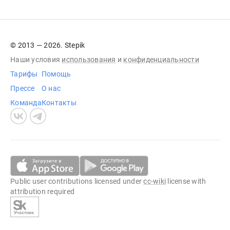
© 2013 — 2026. Stepik
Наши условия
использования
и
конфиденциальности
Тарифы
Помощь
Прессе
О нас
Команда
Контакты
Public user contributions licensed under
cc-wiki
license with
attribution required