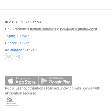
© 2013 — 2026. Stepik
Наши условия
использования
и
конфиденциальности
Тарифы
Помощь
Прессе
О нас
Команда
Контакты
Public user contributions licensed under
cc-wiki
license with
attribution required