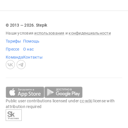
© 2013 — 2026. Stepik
Наши условия
использования
и
конфиденциальности
Тарифы
Помощь
Прессе
О нас
Команда
Контакты
Public user contributions licensed under
cc-wiki
license with
attribution required