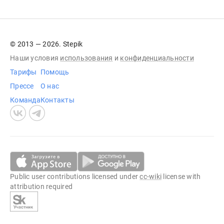
© 2013 — 2026. Stepik
Наши условия
использования
и
конфиденциальности
Тарифы
Помощь
Прессе
О нас
Команда
Контакты
Public user contributions licensed under
cc-wiki
license with
attribution required