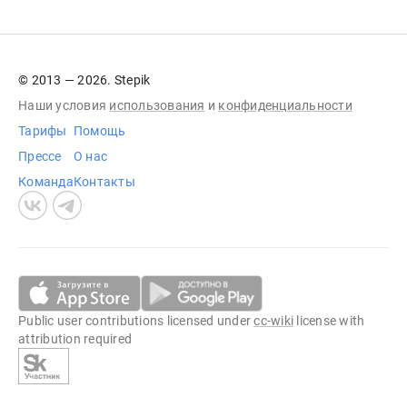
© 2013 — 2026. Stepik
Наши условия
использования
и
конфиденциальности
Тарифы
Помощь
Прессе
О нас
Команда
Контакты
Public user contributions licensed under
cc-wiki
license with
attribution required