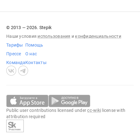
© 2013 — 2026. Stepik
Наши условия
использования
и
конфиденциальности
Тарифы
Помощь
Прессе
О нас
Команда
Контакты
Public user contributions licensed under
cc-wiki
license with
attribution required