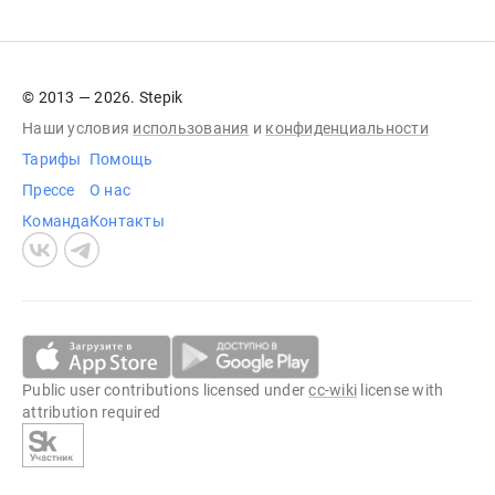
© 2013 — 2026. Stepik
Наши условия
использования
и
конфиденциальности
Тарифы
Помощь
Прессе
О нас
Команда
Контакты
Public user contributions licensed under
cc-wiki
license with
attribution required