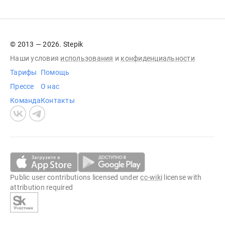
© 2013 — 2026. Stepik
Наши условия
использования
и
конфиденциальности
Тарифы
Помощь
Прессе
О нас
Команда
Контакты
Public user contributions licensed under
cc-wiki
license with
attribution required