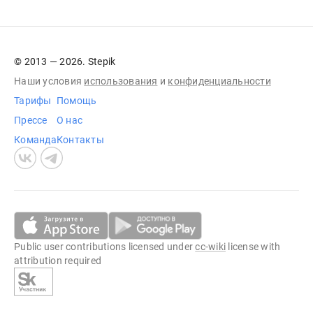
© 2013 — 2026. Stepik
Наши условия
использования
и
конфиденциальности
Тарифы
Помощь
Прессе
О нас
Команда
Контакты
Public user contributions licensed under
cc-wiki
license with
attribution required