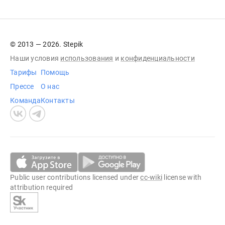
© 2013 — 2026. Stepik
Наши условия
использования
и
конфиденциальности
Тарифы
Помощь
Прессе
О нас
Команда
Контакты
Public user contributions licensed under
cc-wiki
license with
attribution required