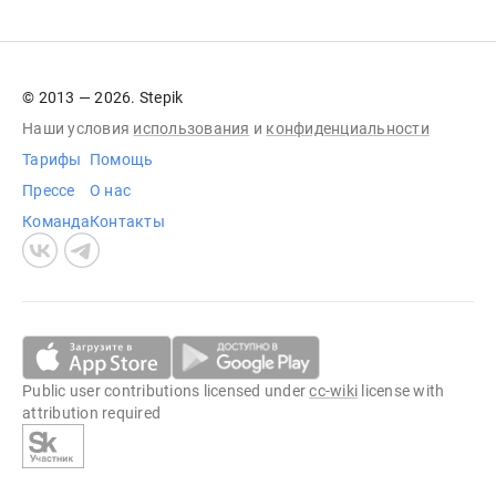
© 2013 — 2026. Stepik
Наши условия
использования
и
конфиденциальности
Тарифы
Помощь
Прессе
О нас
Команда
Контакты
Public user contributions licensed under
cc-wiki
license with
attribution required