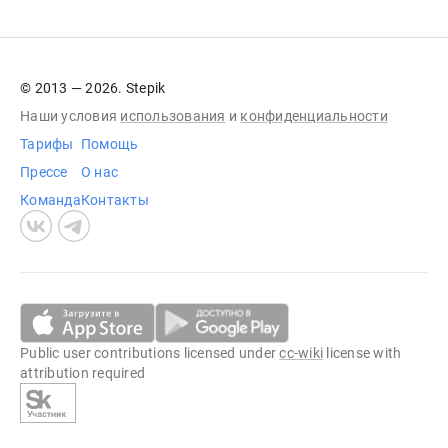
© 2013 — 2026. Stepik
Наши условия
использования
и
конфиденциальности
Тарифы
Помощь
Прессе
О нас
Команда
Контакты
Public user contributions licensed under
cc-wiki
license with
attribution required