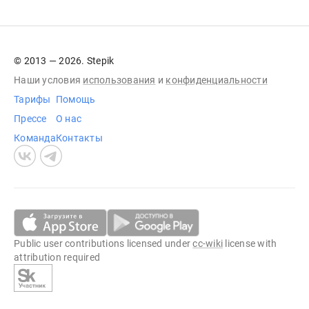
© 2013 — 2026. Stepik
Наши условия
использования
и
конфиденциальности
Тарифы
Помощь
Прессе
О нас
Команда
Контакты
Public user contributions licensed under
cc-wiki
license with
attribution required