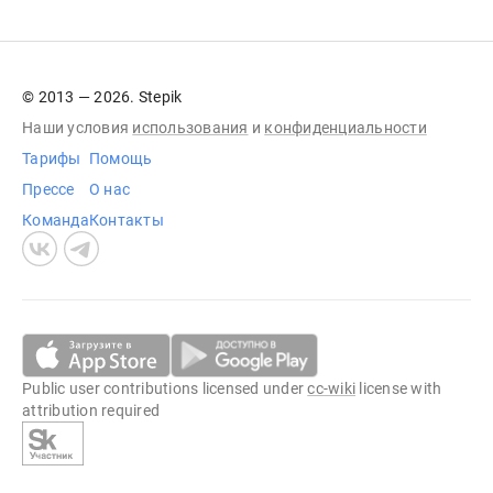
© 2013 — 2026. Stepik
Наши условия
использования
и
конфиденциальности
Тарифы
Помощь
Прессе
О нас
Команда
Контакты
Public user contributions licensed under
cc-wiki
license with
attribution required