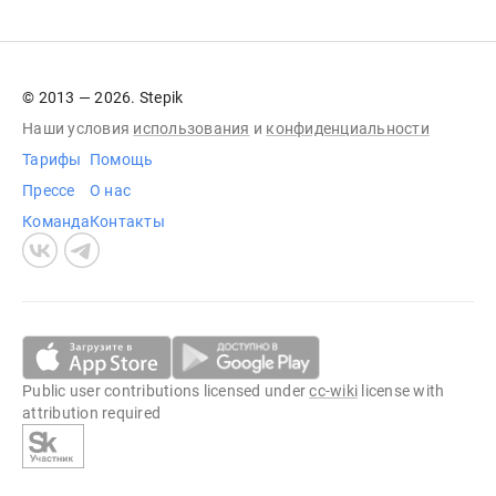
© 2013 — 2026. Stepik
Наши условия
использования
и
конфиденциальности
Тарифы
Помощь
Прессе
О нас
Команда
Контакты
Public user contributions licensed under
cc-wiki
license with
attribution required