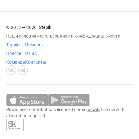
© 2013 — 2026. Stepik
Наши условия
использования
и
конфиденциальности
Тарифы
Помощь
Прессе
О нас
Команда
Контакты
Public user contributions licensed under
cc-wiki
license with
attribution required