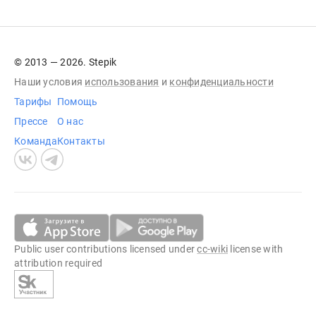
© 2013 — 2026. Stepik
Наши условия
использования
и
конфиденциальности
Тарифы
Помощь
Прессе
О нас
Команда
Контакты
Public user contributions licensed under
cc-wiki
license with
attribution required