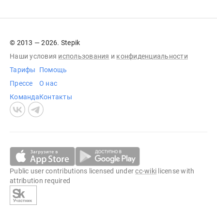
© 2013 — 2026. Stepik
Наши условия
использования
и
конфиденциальности
Тарифы
Помощь
Прессе
О нас
Команда
Контакты
Public user contributions licensed under
cc-wiki
license with
attribution required