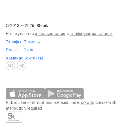
© 2013 — 2026. Stepik
Наши условия
использования
и
конфиденциальности
Тарифы
Помощь
Прессе
О нас
Команда
Контакты
Public user contributions licensed under
cc-wiki
license with
attribution required