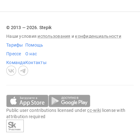
© 2013 — 2026. Stepik
Наши условия
использования
и
конфиденциальности
Тарифы
Помощь
Прессе
О нас
Команда
Контакты
Public user contributions licensed under
cc-wiki
license with
attribution required