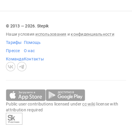
© 2013 — 2026. Stepik
Наши условия
использования
и
конфиденциальности
Тарифы
Помощь
Прессе
О нас
Команда
Контакты
Public user contributions licensed under
cc-wiki
license with
attribution required