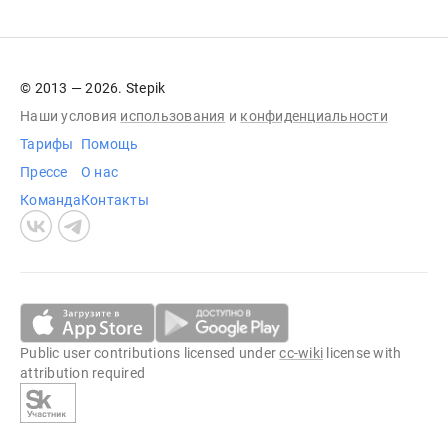
© 2013 — 2026. Stepik
Наши условия
использования
и
конфиденциальности
Тарифы
Помощь
Прессе
О нас
Команда
Контакты
Public user contributions licensed under
cc-wiki
license with
attribution required