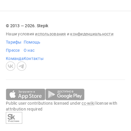
© 2013 — 2026. Stepik
Наши условия
использования
и
конфиденциальности
Тарифы
Помощь
Прессе
О нас
Команда
Контакты
Public user contributions licensed under
cc-wiki
license with
attribution required