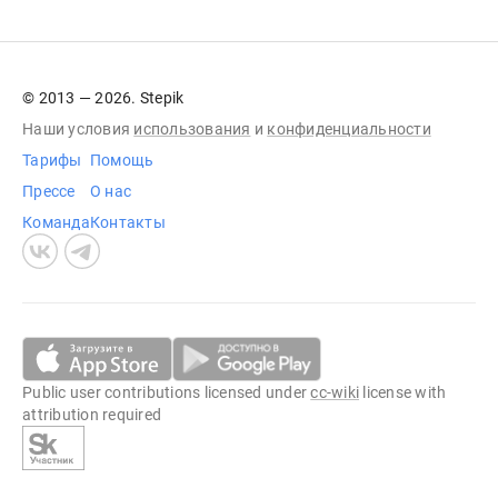
© 2013 — 2026. Stepik
Наши условия
использования
и
конфиденциальности
Тарифы
Помощь
Прессе
О нас
Команда
Контакты
Public user contributions licensed under
cc-wiki
license with
attribution required