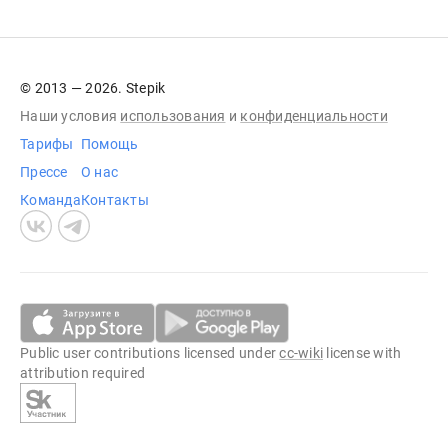
© 2013 — 2026. Stepik
Наши условия
использования
и
конфиденциальности
Тарифы
Помощь
Прессе
О нас
Команда
Контакты
Public user contributions licensed under
cc-wiki
license with
attribution required