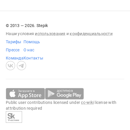
© 2013 — 2026. Stepik
Наши условия
использования
и
конфиденциальности
Тарифы
Помощь
Прессе
О нас
Команда
Контакты
Public user contributions licensed under
cc-wiki
license with
attribution required