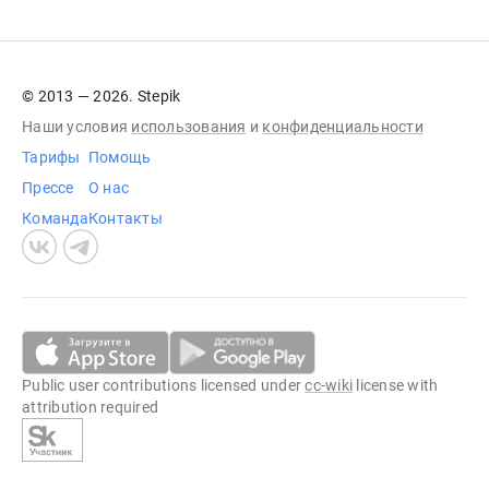
© 2013 — 2026. Stepik
Наши условия
использования
и
конфиденциальности
Тарифы
Помощь
Прессе
О нас
Команда
Контакты
Public user contributions licensed under
cc-wiki
license with
attribution required