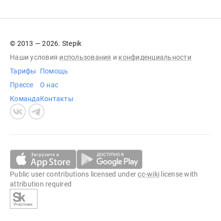
© 2013 — 2026. Stepik
Наши условия
использования
и
конфиденциальности
Тарифы
Помощь
Прессе
О нас
Команда
Контакты
Public user contributions licensed under
cc-wiki
license with
attribution required