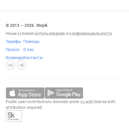
© 2013 — 2026. Stepik
Наши условия
использования
и
конфиденциальности
Тарифы
Помощь
Прессе
О нас
Команда
Контакты
Public user contributions licensed under
cc-wiki
license with
attribution required