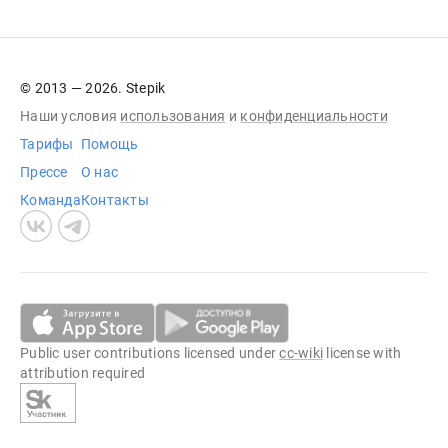
© 2013 — 2026. Stepik
Наши условия
использования
и
конфиденциальности
Тарифы
Помощь
Прессе
О нас
Команда
Контакты
Public user contributions licensed under
cc-wiki
license with
attribution required